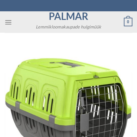
Skip
to
PALMAR
content
0
Lemmikloomakaupade hulgimüük