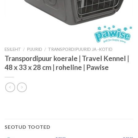
ESILEHT
/
PUURID
/
TRANSPORDIPUURID JA -KOTID
Transpordipuur koerale | Travel Kennel |
48 x 33 x 28 cm | roheline | Pawise
SEOTUD TOOTED