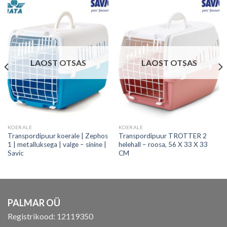
LAOST OTSAS
LAOST OTSAS
KOERALE
KOERALE
Transpordipuur koerale | Zephos
Transpordipuur TROTTER 2
1 | metalluksega | valge – sinine |
helehall – roosa, 56 X 33 X 33
Savic
CM
PALMAR OÜ
Registrikood: 12119350