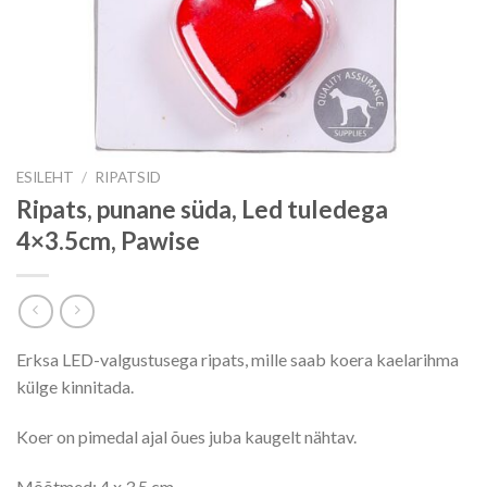
ESILEHT
/
RIPATSID
Ripats, punane süda, Led tuledega
4×3.5cm, Pawise
Erksa LED-valgustusega ripats, mille saab koera kaelarihma
külge kinnitada.
Koer on pimedal ajal õues juba kaugelt nähtav.
Mõõtmed: 4 x 3.5 cm