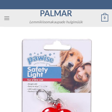
Skip
to
PALMAR
content
0
Lemmikloomakaupade hulgimüük