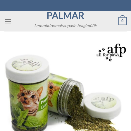
Skip
to
PALMAR
content
0
Lemmikloomakaupade hulgimüük