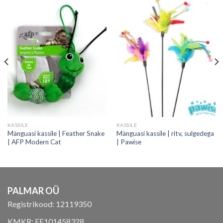
KASSILE
KASSILE
Mänguasi kassile | Feather Snake
Mänguasi kassile | ritv, sulgedega
| AFP Modern Cat
| Pawise
PALMAR OÜ
Registrikood: 12119350
KMKR: EE101458328