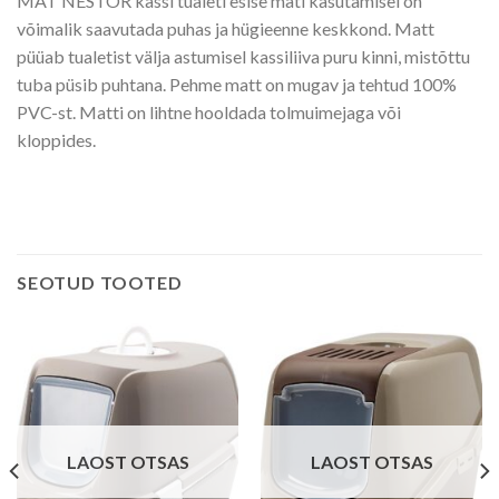
MAT NESTOR kassi tualeti esise mati kasutamisel on
võimalik saavutada puhas ja hügieenne keskkond. Matt
püüab tualetist välja astumisel kassiliiva puru kinni, mistõttu
tuba püsib puhtana. Pehme matt on mugav ja tehtud 100%
PVC-st. Matti on lihtne hooldada tolmuimejaga või
kloppides.
SEOTUD TOOTED
LAOST OTSAS
LAOST OTSAS