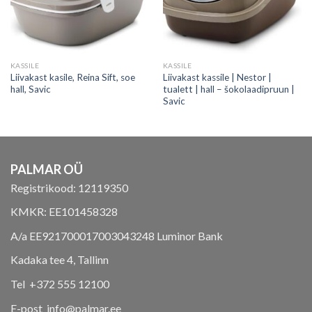
KASSILE
KASSILE
Liivakast kasile, Reina Sift, soe
Liivakast kassile | Nestor |
hall, Savic
tualett | hall – šokolaadipruun |
Savic
PALMAR OÜ
Registrikood: 12119350
KMKR: EE101458328
A/a EE921700017003043248 Luminor Bank
Kadaka tee 4, Tallinn
Tel +372 555 12100
E-post info@palmar.ee