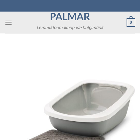
Skip
to
PALMAR
content
0
Lemmikloomakaupade hulgimüük