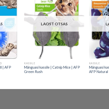
AS
LAOST OTSAS
L
AD
KASSILE
KASSILE
ll | AFP
Mänguasi kassile | Catnip Mice | AFP
Mänguasi kas
Green Rush
AFP Natural 