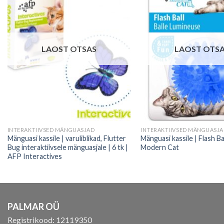
LAOST OTSAS
LAOST OTS
INTERAKTIIVSED MÄNGUASJAD
INTERAKTIIVSED MÄNGUASJ
Mänguasi kassile | varuliblikad, Flutter
Mänguasi kassile | Flash Ba
Bug interaktiivsele mänguasjale | 6 tk |
Modern Cat
AFP Interactives
PALMAR OÜ
Registrikood: 12119350