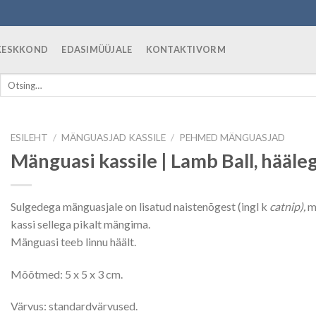
SKESKKOND
EDASIMÜÜJALE
KONTAKTIVORM
Otsi:
ESILEHT
/
MÄNGUASJAD KASSILE
/
PEHMED MÄNGUASJAD
Mänguasi kassile | Lamb Ball, hääle
Sulgedega mänguasjale on lisatud naistenõgest (ingl k
catnip),
m
kassi sellega pikalt mängima.
Mänguasi teeb linnu häält.
Mõõtmed: 5 x 5 x 3 cm.
Värvus: standardvärvused.