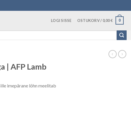
LOGI SISSE
OSTUKORV /
0,00
€
0
ga | AFP Lamb
ille imepärane lõhn meelitab