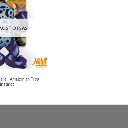
AOST OTSAS
sile | Amazonian Frog |
Instinct