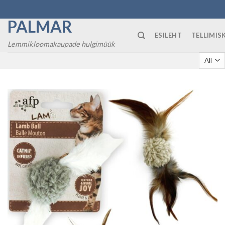
Skip
to
PALMAR
content
ESILEHT
TELLIMI
Lemmikloomakaupade hulgimüük